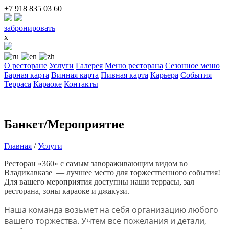
+7 918 835 03 60
забронировать
x
О ресторане
Услуги
Галерея
Меню ресторана
Сезонное меню
Барная карта
Винная карта
Пивная карта
Карьера
События
Терраса
Караоке
Контакты
Банкет/Мероприятие
Главная
/
Услуги
Ресторан «360» с самым завораживающим видом во
Владикавказе — лучшее место для торжественного события!
Для вашего мероприятия доступны наши террасы, зал
ресторана, зоны караоке и джакузи.
Наша команда возьмет на себя организацию любого
вашего торжества. Учтем все пожелания и детали,